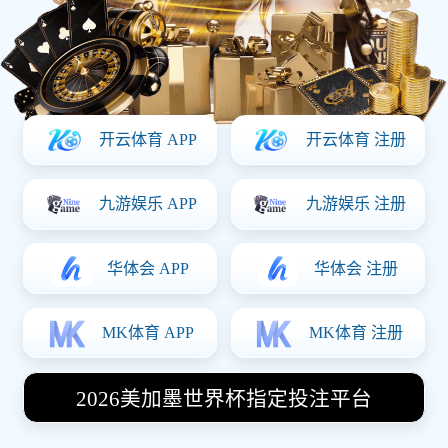
T1
0
西甲 | 第30轮
15'
皇家马德里
1
巴塞罗那
0
赛事导航
足球联赛
120+
篮球赛事
45+
电子竞技
30+
网球/高尔夫
12+