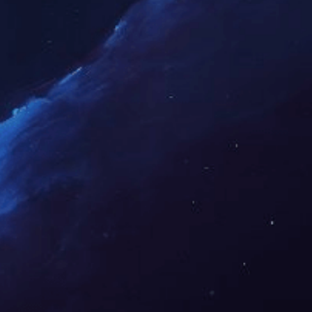
英超
西甲
意甲
负
净胜球
积分
2
+45
70
3
+38
67
2
+30
61
7
+15
55
7
+10
52