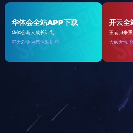
已结束
网球/高尔夫
12+
已结束
🏀
篮球
进行中
即将开
即将开