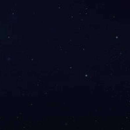
及电竞赛事的比分将在进球/得分后 1-3 秒内同步至您的
以及历史交锋记录等深度数据。
联系方式
商务合作: contact@51wqkj.com
技术支持: support@51wqkj.com
场数据为准。