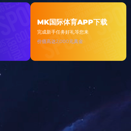
04:30
0
1
02:00
0
102
Q4
98
JDG Gaming
19:00
孟菲斯灰熊
22:30