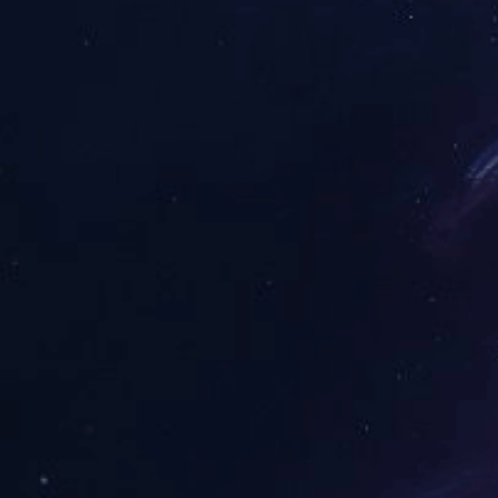
📊
欧
#
1
2
3
4
5