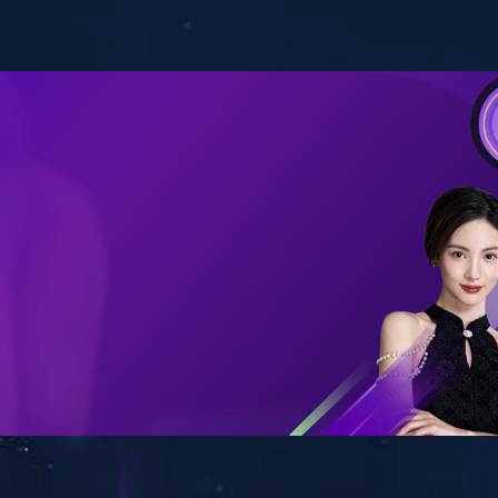
 常规赛
Q3 04:12
LPL春季赛
湖人
BLG
88
凯尔特人
T1
92
 - 完场比分
利物浦
切尔西
拜仁慕尼黑