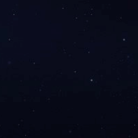
及电竞赛事的比分将在进球/得分后 1-3 秒内同步至您的
以及历史交锋记录等深度数据。
联系方式
商务合作: contact@51wqkj.com
技术支持: support@51wqkj.com
场数据为准。