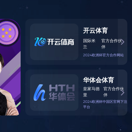
即时比分
今日赛程
足球
篮球
电竞
数据中心
Game 2
西甲 | 第30轮
15'
皇家马德里
1
1
巴塞罗那
0
0
查看更多 >
2
09:00
2
3