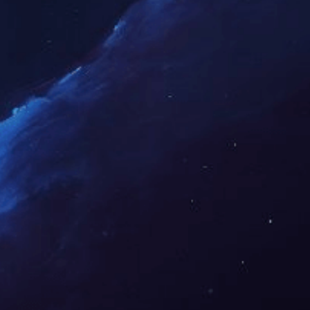
英超
西甲
意甲
负
净胜球
积分
2
+45
70
3
+38
67
2
+30
61
7
+15
55
7
+10
52