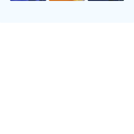
多特蒙德
0
巴黎圣日耳曼
1
02:00
已结束
马赛
0
🏀
篮球 & 电竞 - 今日赛程
金州勇士
102
Q4
进行中
菲尼克斯太阳
98
EDG Gaming
VS
JDG Gaming
19:00
即将开始
密尔沃基雄鹿
VS
孟菲斯灰熊
22:30
即将开始