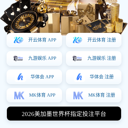
T1
0
西甲 | 第30轮
15'
皇家马德里
1
巴塞罗那
0
赛事导航
足球联赛
120+
篮球赛事
45+
电子竞技
30+
网球/高尔夫
12+